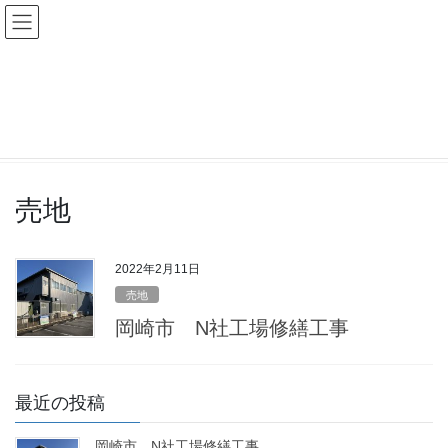
コ
ナ
ン
ビ
テ
ゲ
ン
ー
Blog
ツ
シ
へ
ョ
ス
ン
HOME
Blog
売地
キ
に
ッ
移
プ
動
売地
2022年2月11日
売地
岡崎市 N社工場修繕工事
最近の投稿
岡崎市 N社工場修繕工事