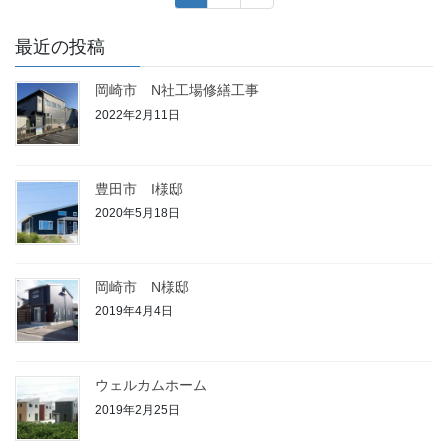
稿
定
定
ペ
ペ
の
最近の投稿
ー
ー
ペ
ジ
ジ
岡崎市 N社工場修繕工事
ー
2022年2月11日
ジ
送
り
豊田市 I様邸
2020年5月18日
岡崎市 N様邸
2019年4月4日
ウェルカムホーム
2019年2月25日